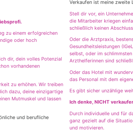
Verkaufen ist meine zweite 
Stell dir vor, ein Unterneh
die Mitarbeiter kriegen ein
iebsprofi.
schließlich keinen Abschluss
eg zu einem erfolgreichen
Oder die Arztpraxis, bestens
tändige oder hoch
Gesundheitsleistungen (IGeL
selbst, oder im schlimmsten 
h dir, dein volles Potenzial
Arzthelferinnen sind schließ
 schon vorhandenen
Oder das Hotel mit wundervoll
das Personal mit dem eigene
keit zu erhöhen. Wir treiben
Es gibt sicher unzählige weit
ich dazu, deine einzigartige
deinen Mutmuskel und lassen
Ich denke, NICHT verkaufen
Durch individuelle und für
sönliche
und berufliche
ganz gezielt auf die Situati
und motivieren.