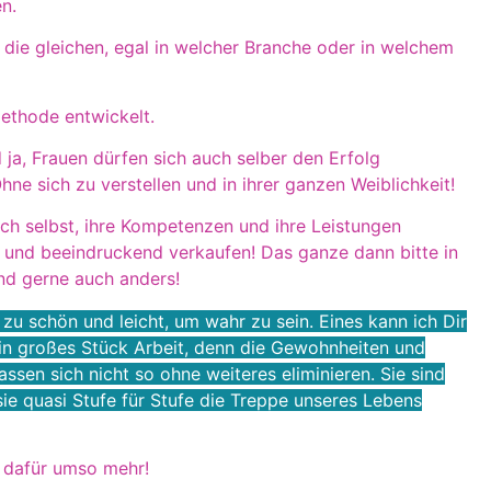
n.
die gleichen, egal in welcher Branche oder in welchem
ethode entwickelt.
d ja, Frauen dürfen sich auch selber den Erfolg
ne sich zu verstellen und in ihrer ganzen Weiblichkeit!
ich selbst, ihre Kompetenzen und ihre Leistungen
 und beeindruckend verkaufen! Das ganze dann bitte in
und gerne auch anders!
t zu schön und leicht, um wahr zu sein. Eines kann ich Dir
in großes Stück Arbeit, denn die Gewohnheiten und
assen sich nicht so ohne weiteres eliminieren. Sie sind
ie quasi Stufe für Stufe die Treppe unseres Lebens
h dafür umso mehr!