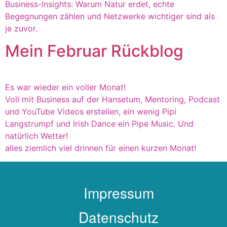
Business-Insights: Warum Natur erdet, echte
Begegnungen zählen und Netzwerke wichtiger sind als
je zuvor.
Mein Februar Rückblog
Es war wieder ein voller Monat!
Voll mit Business auf der Hansetum, Mentoring, Podcast
und YouTube Videos erstellen, ein wenig Pipi
Langstrumpf und Irish Dance ein Pipe Music. Und
natürlich Wetter!
alles ziemlich viel drinnen für einen kurzen Monat!
Impressum
Datenschutz