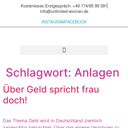
Kostenloses Erstgespräch: +49 174/95 99 391
info@unlimited-woman.de
INSTAGRAM
FACEBOOK
Für dich zum Mitnehmen
Schlagwort:
Anlagen
Über Geld spricht frau
doch!
Das Thema Geld wird in Deutschland ziemlich
zwiespältig betrachtet. Über das eigene Vermögen zu