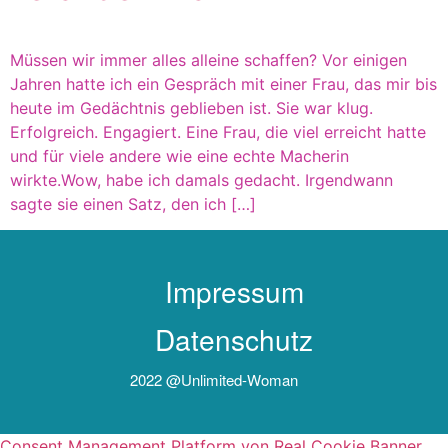
Müssen wir immer alles alleine schaffen? Vor einigen
Jahren hatte ich ein Gespräch mit einer Frau, das mir bis
heute im Gedächtnis geblieben ist. Sie war klug.
Erfolgreich. Engagiert. Eine Frau, die viel erreicht hatte
und für viele andere wie eine echte Macherin
wirkte.Wow, habe ich damals gedacht. Irgendwann
sagte sie einen Satz, den ich […]
Impressum
Datenschutz
2022 @unlimited-Woman
Consent Management Platform von Real Cookie Banner