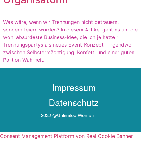
Was wäre, wenn wir Trennungen nicht betrauern,
sondern feiern würden? In diesem Artikel geht es um die
wohl absurdeste Business-Idee, die ich je hatte :
Trennungspartys als neues Event-Konzept – irgendwo
zwischen Selbstermächtigung, Konfetti und einer guten
Portion Wahrheit.
Impressum
Datenschutz
2022 @unlimited-Woman
Consent Management Platform von Real Cookie Banner