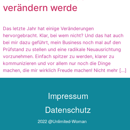
verändern werde
Das letzte Jahr hat einige Veränderungen
hervorgebracht. Klar, bei wem nicht? Und das hat auch
bei mir dazu geführt, mein Business noch mal auf den
Prüfstand zu stellen und eine radikale Neuausrichtung
vorzunehmen. Einfach spitzer zu werden, klarer zu
kommunizieren und vor allem nur noch die Dinge
machen, die mir wirklich Freude machen! Nicht mehr […]
Impressum
Datenschutz
2022 @unlimited-Woman