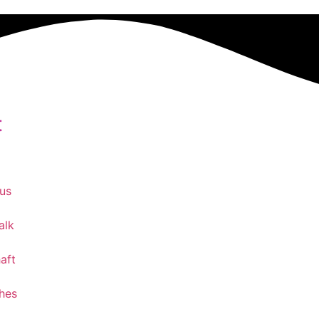
t
g
us
alk
aft
ches