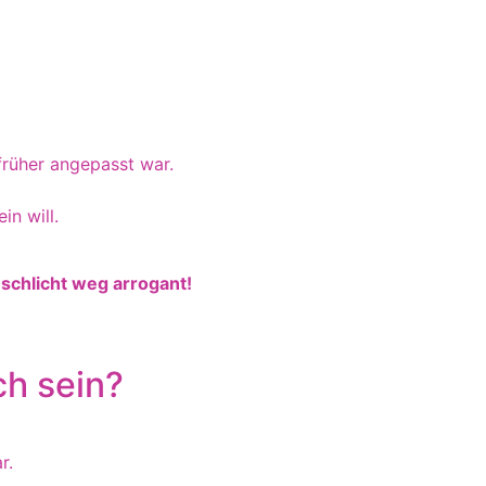
 früher angepasst war.
in will.
schlicht weg arrogant!
ch sein?
r.