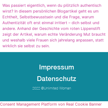
Was passiert eigentlich, wenn du plötzlich authentisch
wirst? In diesem persönlichen Blogartikel geht es um
Echtheit, Selbstbewusstsein und die Frage, warum
Authentizität oft erst einmal irritiert – dich selbst und
andere. Anhand der Geschichte vom roten Lippenstift
zeigt der Artikel, warum echte Veränderung Mut braucht
und weshalb viele Frauen sich jahrelang anpassen, statt
wirklich sie selbst zu sein.
Impressum
Datenschutz
2022 @unlimited-Woman
Consent Management Platform von Real Cookie Banner