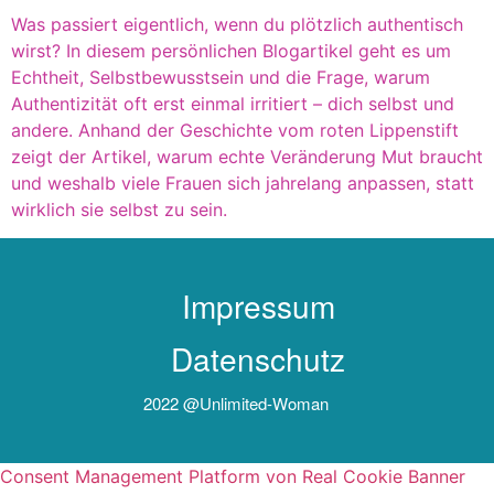
Was passiert eigentlich, wenn du plötzlich authentisch
wirst? In diesem persönlichen Blogartikel geht es um
Echtheit, Selbstbewusstsein und die Frage, warum
Authentizität oft erst einmal irritiert – dich selbst und
andere. Anhand der Geschichte vom roten Lippenstift
zeigt der Artikel, warum echte Veränderung Mut braucht
und weshalb viele Frauen sich jahrelang anpassen, statt
wirklich sie selbst zu sein.
Impressum
Datenschutz
2022 @unlimited-Woman
Consent Management Platform von Real Cookie Banner