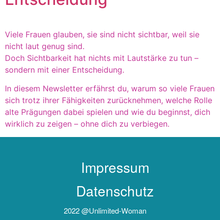
Viele Frauen glauben, sie sind nicht sichtbar, weil sie
nicht laut genug sind.
Doch Sichtbarkeit hat nichts mit Lautstärke zu tun –
sondern mit einer Entscheidung.
In diesem Newsletter erfährst du, warum so viele Frauen
sich trotz ihrer Fähigkeiten zurücknehmen, welche Rolle
alte Prägungen dabei spielen und wie du beginnst, dich
wirklich zu zeigen – ohne dich zu verbiegen.
Impressum
Datenschutz
2022 @unlimited-Woman