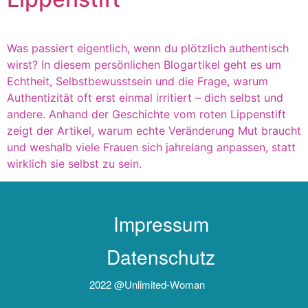
Was passiert eigentlich, wenn du plötzlich authentisch
wirst? In diesem persönlichen Blogartikel geht es um
Echtheit, Selbstbewusstsein und die Frage, warum
Authentizität oft erst einmal irritiert – dich selbst und
andere. Anhand der Geschichte vom roten Lippenstift
zeigt der Artikel, warum echte Veränderung Mut braucht
und weshalb viele Frauen sich jahrelang anpassen, statt
wirklich sie selbst zu sein.
Impressum
Datenschutz
2022 @unlimited-Woman